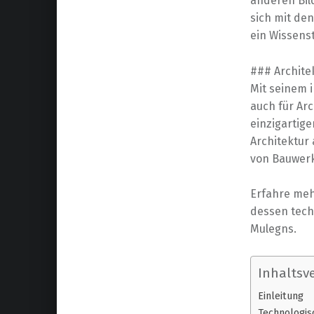
anderen Bil
sich mit de
ein Wissenst
### Archite
Mit seinem i
auch für Ar
einzigartig
Architektur 
von Bauwerk
Erfahre meh
dessen tech
Mulegns.
Inhaltsve
Einleitung
Technologis