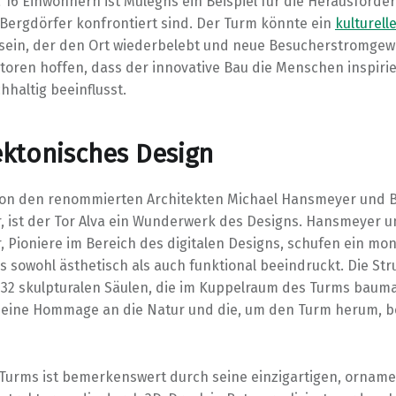
 16 Einwohnern ist Mulegns ein Beispiel für die Herausforde
 Bergdörfer konfrontiert sind. Der Turm könnte ein
kulturell
sein, der den Ort wiederbelebt und neue Besucherstromgewi
atoren hoffen, dass der innovative Bau die Menschen inspiri
hhaltig beeinflusst.
ektonisches Design
on den renommierten Architekten Michael Hansmeyer und 
r, ist der Tor Alva ein Wunderwerk des Designs. Hansmeyer 
r, Pioniere im Bereich des digitalen Designs, schufen ein m
 sowohl ästhetisch als auch funktional beeindruckt. Die Str
 32 skulpturalen Säulen, die im Kuppelraum des Turms bauma
 eine Hommage an die Natur und die, um den Turm herum, be
s Turms ist bemerkenswert durch seine einzigartigen, ornam