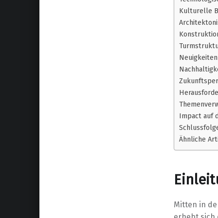
Kulturelle 
Architekton
Konstruktio
Turmstruktu
Neuigkeiten
Nachhaltigk
Zukunftsper
Herausford
Themenverw
Impact auf 
Schlussfolg
Ähnliche Art
Einlei
Mitten in d
erhebt sich 