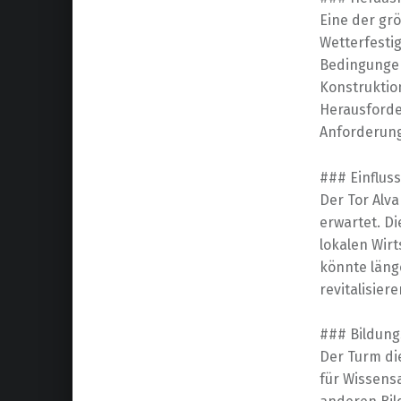
Eine der gr
Wetterfesti
Bedingungen
Konstruktio
Herausforde
Anforderung
### Einfluss
Der Tor Alva
erwartet. Di
lokalen Wir
könnte läng
revitalisier
### Bildung
Der Turm die
für Wissens