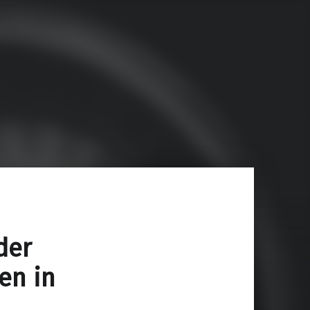
der
en in