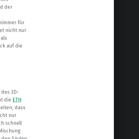
nd der
chimmer für
et nicht nur
als
ck auf die
h des 3D-
at die
ETH
eiten, dass
icht nur
ch schnell
 Mischung
 den Säulen