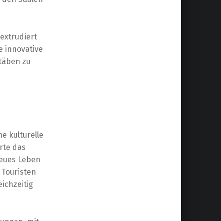
extrudiert
e innovative
täben zu
e kulturelle
rte das
neues Leben
 Touristen
ichzeitig