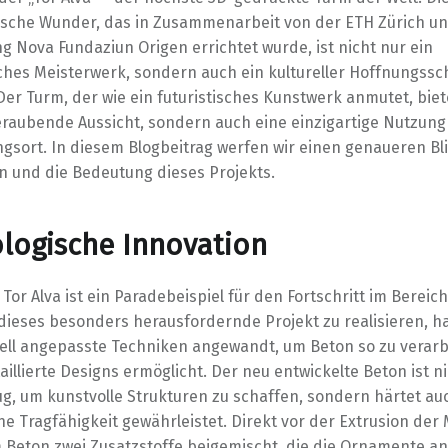
ische Wunder, das in Zusammenarbeit von der ETH Zürich u
ng Nova Fundaziun Origen errichtet wurde, ist nicht nur ein
ches Meisterwerk, sondern auch ein kultureller Hoffnungss
Der Turm, der wie ein futuristisches Kunstwerk anmutet, biet
raubende Aussicht, sondern auch eine einzigartige Nutzung 
gsort. In diesem Blogbeitrag werfen wir einen genaueren Bli
n und die Bedeutung dieses Projekts.
logische Innovation
Tor Alva ist ein Paradebeispiel für den Fortschritt im Bereic
dieses besonders herausfordernde Projekt zu realisieren, h
ell angepasste Techniken angewandt, um Beton so zu verarb
taillierte Designs ermöglicht. Der neu entwickelte Beton ist n
ug, um kunstvolle Strukturen zu schaffen, sondern härtet au
ne Tragfähigkeit gewährleistet. Direkt vor der Extrusion der
Beton zwei Zusatzstoffe beigemischt, die die Ornamente an