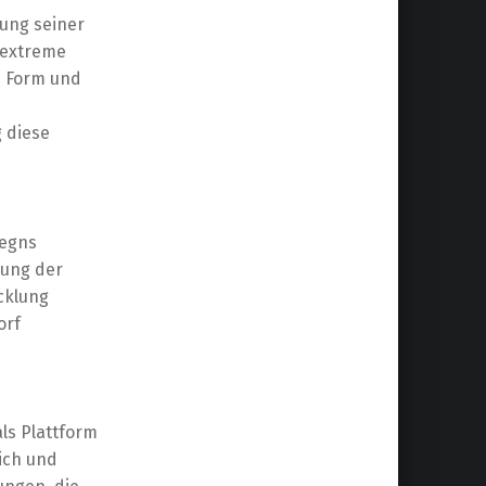
lung seiner
 extreme
e Form und
 diese
legns
kung der
cklung
orf
als Plattform
ich und