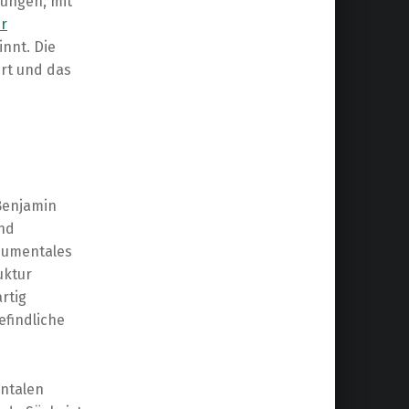
rungen, mit
er
nnt. Die
ert und das
Benjamin
und
onumentales
uktur
rtig
findliche
entalen