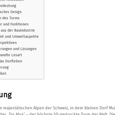
Bedeutung
isches Design
n des Turms
r und Funktionen
 aus der Bauindustrie
eit und Umweltaspekte
spektiven
erungen und Lösungen
andte Lesart
das Dorfleben
erung
ikel:
tung
en majestätischen Alpen der Schweiz, in dem kleinen Dorf Mu
der „Tor Alva“ – der höchste 3D-gedruckte Turm der Welt. Di