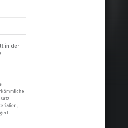
t in der
e
e
erkömmliche
nsatz
erialien,
gert.