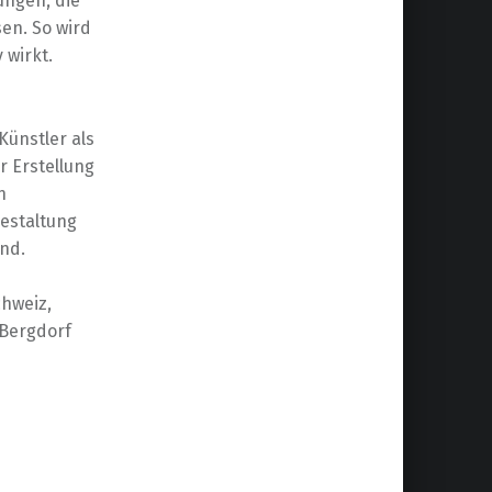
ungen, die
en. So wird
 wirkt.
Künstler als
r Erstellung
n
Gestaltung
nd.
hweiz,
 Bergdorf