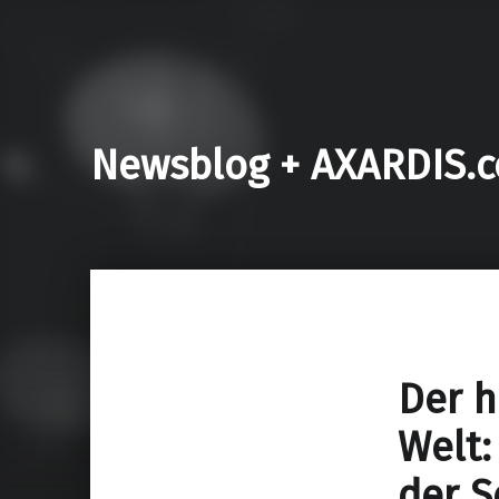
Newsblog + AXARDIS.
Der h
Welt:
der S