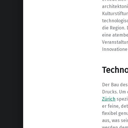
architekton
Kulturstiftu
technologis
die Region. 
eine atembe
Veranstaltun
Innovatione
Techno
Der Bau des 
Drucks. Um 
Zürich
spezi
er feine, de
flexibel gen
aus, was sei
werden dem 