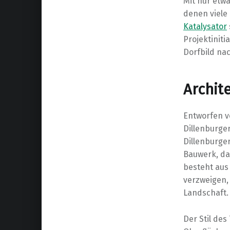
Mit nur etwa
denen viele
Katalysator
Projektiniti
Dorfbild nac
Archit
Entworfen v
Dillenburge
Dillenburge
Bauwerk, das
besteht aus
verzweigen,
Landschaft.
Der Stil de