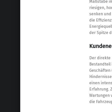
Maßstäbe im
riesigen, h
senken und g
die Effizie
Energiequel
der Spitze 
Kundener
Der direkte
Bestandteil 
Geschäften 
Hindernisse
einen inten
Erfahrung. 
Wartungen v
die Fahrzeug