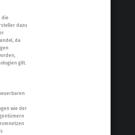
 die
rsteller dazu
er
Wandel, da
ugen
worden,
logien gilt.
rneuerbaren
ngen wie der
eigentümern
tromnetzen
’s