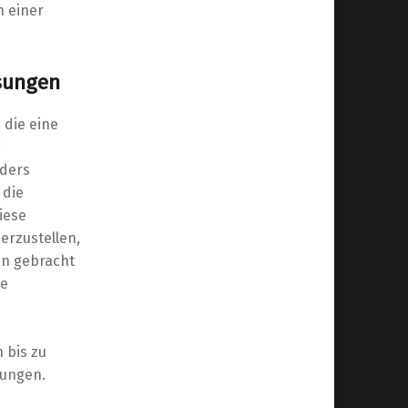
n einer
sungen
 die eine
g
nders
 die
iese
erzustellen,
en gebracht
he
 bis zu
rungen.