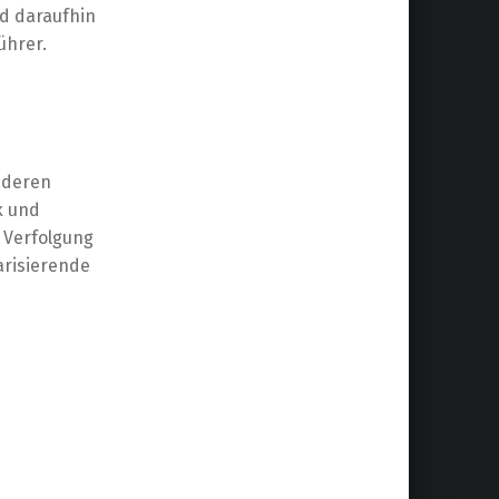
nd daraufhin
ührer.
anderen
k und
n Verfolgung
arisierende