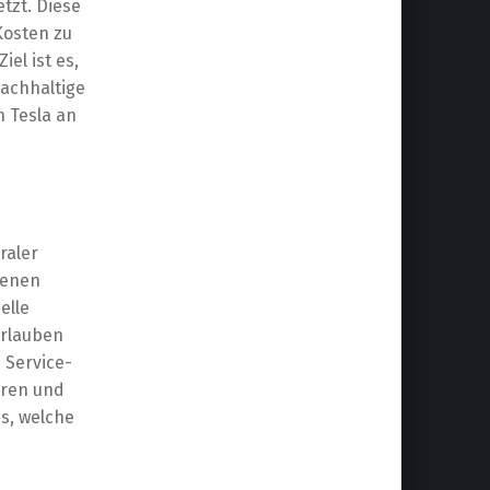
tzt. Diese
Kosten zu
el ist es,
nachhaltige
n Tesla an
raler
genen
elle
erlauben
 Service-
uren und
s, welche