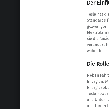
Der Einf
Tesla hat di
Standards fü
gezwungen, 
Elektrofahrz
sie die Ansi
verändert h
wobei Tesla 
Die Roll
Neben Fahrz
Energien. Mi
Energiesekt
Tesla Power
und Unterne
und fördert