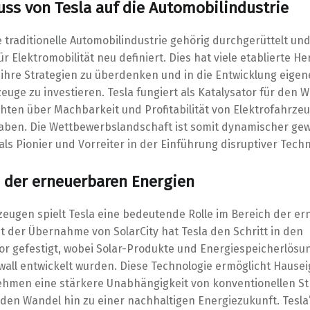
luss von Tesla auf die Automobilindustrie
e traditionelle Automobilindustrie gehörig durchgerüttelt und
r Elektromobilität neu definiert. Dies hat viele etablierte He
ihre Strategien zu überdenken und in die Entwicklung eigen
euge zu investieren. Tesla fungiert als Katalysator für den 
chten über Machbarkeit und Profitabilität von Elektrofahrze
aben. Die Wettbewerbslandschaft ist somit dynamischer ge
als Pionier und Vorreiter in der Einführung disruptiver Techno
e der erneuerbaren Energien
eugen spielt Tesla eine bedeutende Rolle im Bereich der e
t der Übernahme von SolarCity hat Tesla den Schritt in den
or gefestigt, wobei Solar-Produkte und Energiespeicherlösu
wall entwickelt wurden. Diese Technologie ermöglicht Haus
hmen eine stärkere Unabhängigkeit von konventionellen S
 den Wandel hin zu einer nachhaltigen Energiezukunft. Tesla