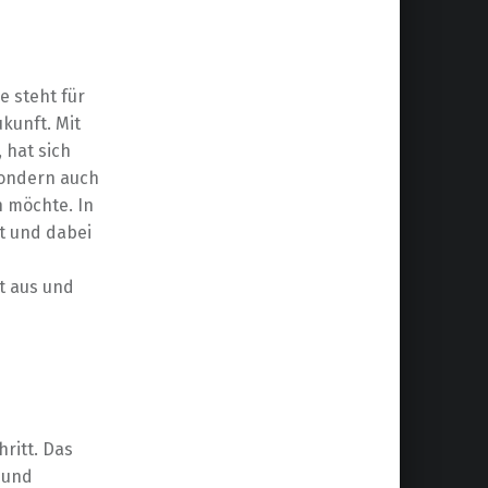
e steht für
kunft. Mit
, hat sich
sondern auch
n möchte. In
t und dabei
t aus und
ritt. Das
e und