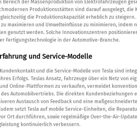
 Bereich der Massenproduktion von Elektrofahrzeugen gese
ochmodernen Produktionsstätten sind darauf ausgelegt, die 
leichzeitig die Produktionskapazität erheblich zu steigern. Zi
nz zu maximieren und Umwelteinflüsse zu minimieren, indem 
len genutzt werden. Solche Innovationszentren positioniere
der Fertigungstechnologie in der Automotive-Branche.
fahrung und Service-Modelle
 Kundenkontakt und die Service-Modelle von Tesla sind integ
ihres Erfolgs. Teslas Ansatz, Fahrzeuge über ein Netz von ei
und Online-Plattformen zu verkaufen, vermeidet konvention
 des Automobilvertriebs. Die direkten Kundenbeziehungen 
siveren Austausch von Feedback und eine maßgeschneiderte
Zudem setzt Tesla auf mobile Service-Einheiten, die Reparat
or Ort durchführen, sowie regelmäßige Over-the-Air-Update
leistung kontinuierlich verbessern.