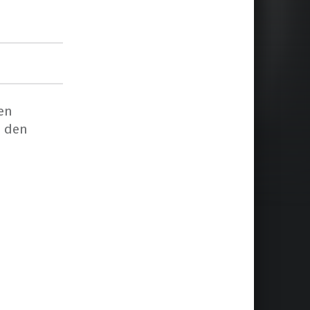
en
d den