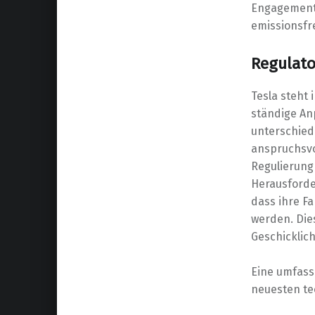
Engagement z
emissionsfre
Regulat
Tesla steht
ständige An
unterschied
anspruchsvol
Regulierung
Herausforde
dass ihre F
werden. Die
Geschicklich
Eine umfass
neuesten te