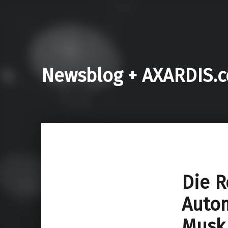
Newsblog + AXARDIS.
Die R
Autom
Musk