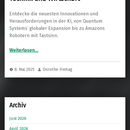
Entdecke die neuesten Innovationen und
Herausforderungen in der KI, von Quantum
Systems‘ globaler Expansion bis zu Amazons
Robotern mit Tastsinn.
“Ein Einblick in die faszinierenden Entwicklungen der KI: Aktuelles aus Technik und Wirtschaft”
Weiterlesen
…
8. Mai 2025
Dorothe Freitag
Archiv
Juni 2026
April 2026