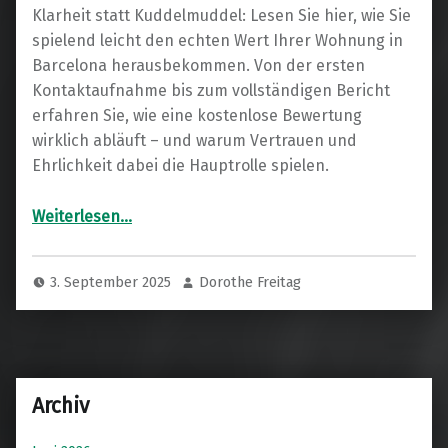
Klarheit statt Kuddelmuddel: Lesen Sie hier, wie Sie
spielend leicht den echten Wert Ihrer Wohnung in
Barcelona herausbekommen. Von der ersten
Kontaktaufnahme bis zum vollständigen Bericht
erfahren Sie, wie eine kostenlose Bewertung
wirklich abläuft – und warum Vertrauen und
Ehrlichkeit dabei die Hauptrolle spielen.
“Wertvolle Einblicke: Wie Sie Ihre Wohnung in Barcelona fair und klug einschätzen lassen”
Weiterlesen
…
3. September 2025
Dorothe Freitag
Archiv