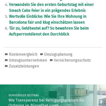
Verwandeln Sie den ersten Geburtstag mit einer
Smash Cake Feier in ein prägendes Erlebnis
Wertvolle Einblicke: Wie Sie Ihre Wohnung in
Barcelona fair und klug einschätzen lassen
Tür zu, Geldbeutel auf? So bewahren Sie beim
Aufsperrnotdienst den Durchblick
Kostenvergleich
Umzugsplanung
Umzugsunternehmen
Versicherungsschutz
Zusatzleistungen
Skip back to main navigation
Post navigation
VORHERIGER BEITRAG
Wie Transparenz bei Reinigungspreisen für
Ordnung im Büroalltag sorgt