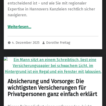
entscheidend ist – und wie Sie mit regionaler
Expertise in Hannovers Kanzleien rechtlich sicher
navigieren.
Weiterlesen
“Arbeitsrecht, Wirtschaftsrecht & Co.: Die wichtigsten Rechtsgebiete – Ihr Kompass durch Hannovers juristische Welt”
…
4. Dezember 2025
Dorothe Freitag
Absicherung und Vorsorge: Die
wichtigsten Versicherungen für
Privatpersonen ganz einfach erklärt