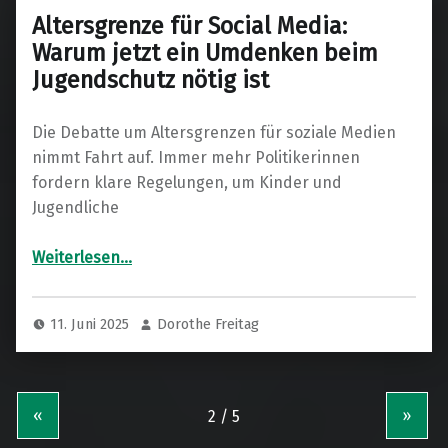
Altersgrenze für Social Media:
Warum jetzt ein Umdenken beim
Jugendschutz nötig ist
Die Debatte um Altersgrenzen für soziale Medien
nimmt Fahrt auf. Immer mehr Politikerinnen
fordern klare Regelungen, um Kinder und
Jugendliche
“Altersgrenze für Social Media: Warum jetzt ein Umdenken beim Jugendschutz nötig ist”
Weiterlesen
…
11. Juni 2025
Dorothe Freitag
«
»