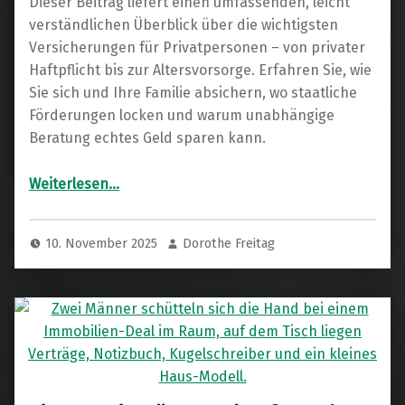
Dieser Beitrag liefert einen umfassenden, leicht
verständlichen Überblick über die wichtigsten
Versicherungen für Privatpersonen – von privater
Haftpflicht bis zur Altersvorsorge. Erfahren Sie, wie
Sie sich und Ihre Familie absichern, wo staatliche
Förderungen locken und warum unabhängige
Beratung echtes Geld sparen kann.
“Absicherung und Vorsorge: Die wichtigsten Versicherungen für Privatpersonen ganz einfach erklärt”
Weiterlesen
…
10. November 2025
Dorothe Freitag