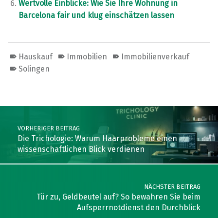
Wertvolle Einblicke: Wie Sie Ihre Wohnung in
Barcelona fair und klug einschätzen lassen
Hauskauf
Immobilien
Immobilienverkauf
Solingen
Skip back to main navigation
Post navigation
VORHERIGER BEITRAG
Die Trichologie: Warum Haarprobleme einen
wissenschaftlichen Blick verdienen
NÄCHSTER BEITRAG
Tür zu, Geldbeutel auf? So bewahren Sie beim
Aufsperrnotdienst den Durchblick