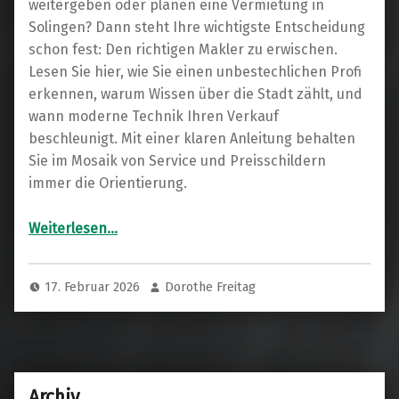
weitergeben oder planen eine Vermietung in
Solingen? Dann steht Ihre wichtigste Entscheidung
schon fest: Den richtigen Makler zu erwischen.
Lesen Sie hier, wie Sie einen unbestechlichen Profi
erkennen, warum Wissen über die Stadt zählt, und
wann moderne Technik Ihren Verkauf
beschleunigt. Mit einer klaren Anleitung behalten
Sie im Mosaik von Service und Preisschildern
immer die Orientierung.
“Ein offenes Wort beim Immobilienkauf: So finden Sie einen echten Kenner in Solingen”
Weiterlesen
…
17. Februar 2026
Dorothe Freitag
Archiv