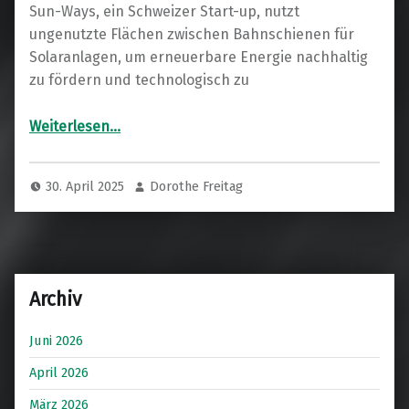
Sun-Ways, ein Schweizer Start-up, nutzt
ungenutzte Flächen zwischen Bahnschienen für
Solaranlagen, um erneuerbare Energie nachhaltig
zu fördern und technologisch zu
“Innovatives Projekt: Solarmodule zwischen Bahnschienen maximieren Raum und Effizienz”
Weiterlesen
…
30. April 2025
Dorothe Freitag
Archiv
Juni 2026
April 2026
März 2026